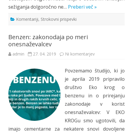
sežiganja dolgoročno ne…
Preberi več »
Komentariji
,
Strokovni prispevki
Benzen: zakonodaja po meri
onesnaževalcev
na
admin
27. 04. 2019
Ni komentarjev
Benzen:
zakonodaja
po
Povzemamo študijo, ki jo
meri
onesnaževalcev
je aprila 2019 pripravilo
društvo Eko krog o
benzenu in o prirejanju
zakonodaje v korist
onesnaževalcev: V EKO
KROGu smo ugotovili, da
imajo cementarne za nekatere snovi dovoljene