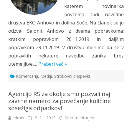
katerem novinarka
povzema tudi navedbe
društva EKO Anhovo in dolina Soče. Na članek se je
odzval Salonit Anhovo z dvema popravkoma:
kratkim popravkom 20.11.2019 in daljšim
popravkom 29.11.2019. V društvu menimo da se v
popravkih nekatere navedbe zanika brez
utemeljitve,…
Preberi več »
Komentariji
,
Mediji
,
Strokovni prispevki
Agencijo RS za okolje smo pozvali naj
zavrne namero za povečanje količine
sosežiga odpadkov!
na
admin
19. 11. 2019
Ni komentarjev
Agencijo
RS
za