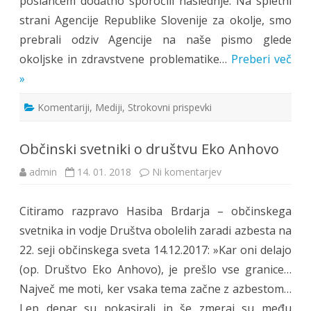
poslancem dodatno sporočili naslednje: Na spletni
strani Agencije Republike Slovenije za okolje, smo
prebrali odziv Agencije na naše pismo glede
okoljske in zdravstvene problematike…
Preberi več
»
Komentariji
,
Mediji
,
Strokovni prispevki
Občinski svetniki o društvu Eko Anhovo
na
admin
14. 01. 2018
Ni komentarjev
Občinski
svetniki
o
Citiramo razpravo Hasiba Brdarja – občinskega
društvu
Eko
svetnika in vodje Društva obolelih zaradi azbesta na
Anhovo
22. seji občinskega sveta 14.12.2017: »Kar oni delajo
(op. Društvo Eko Anhovo), je prešlo vse granice…
Največ me moti, ker vsaka tema začne z azbestom…
Lep denar su pokasirali in še zmeraj su među