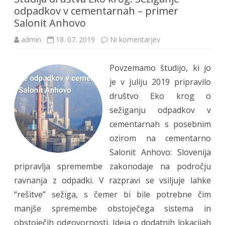
odpadkov v cementarnah – primer
Salonit Anhovo
na
admin
18. 07. 2019
Ni komentarjev
Študija
društva
Eko
Povzemamo študijo, ki jo
krog:
Sežiganje
je v juliju 2019 pripravilo
odpadkov
v
društvo Eko krog o
cementarnah
–
sežiganju odpadkov v
primer
Salonit
cementarnah s posebnim
Anhovo
ozirom na cementarno
Salonit Anhovo: Slovenija
pripravlja spremembe zakonodaje na področju
ravnanja z odpadki. V razpravi se vsiljuje lahke
“rešitve” sežiga, s čemer bi bile potrebne čim
manjše spremembe obstoječega sistema in
obstoječih odgovornosti. Ideja o dodatnih lokacijah