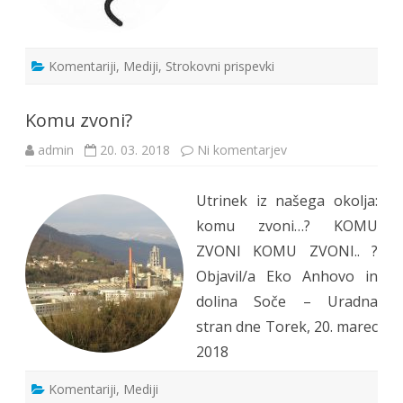
Komentariji
,
Mediji
,
Strokovni prispevki
Komu zvoni?
na
admin
20. 03. 2018
Ni komentarjev
Komu
zvoni?
Utrinek iz našega okolja:
komu zvoni…? KOMU
ZVONI KOMU ZVONI.. ?
Objavil/a Eko Anhovo in
dolina Soče – Uradna
stran dne Torek, 20. marec
2018
Komentariji
,
Mediji