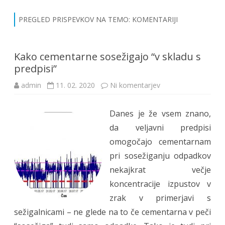
Skip
to
content
PREGLED PRISPEVKOV NA TEMO:
KOMENTARIJI
Kako cementarne sosežigajo “v skladu s
predpisi”
na
admin
11. 02. 2020
Ni komentarjev
Kako
cementarne
sosežigajo
Danes je že vsem znano,
“v
skladu
da veljavni predpisi
s
predpisi”
omogočajo cementarnam
pri sosežiganju odpadkov
nekajkrat večje
koncentracije izpustov v
zrak v primerjavi s
sežigalnicami – ne glede na to če cementarna v peči