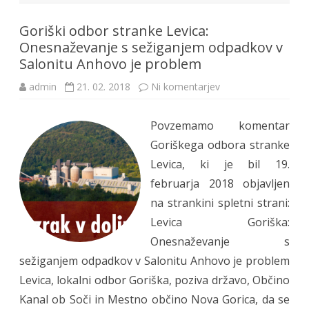
Goriški odbor stranke Levica:
Onesnaževanje s sežiganjem odpadkov v
Salonitu Anhovo je problem
na
admin
21. 02. 2018
Ni komentarjev
Goriški
odbor
stranke
Povzemamo komentar
Levica:
Onesnaževanje
Goriškega odbora stranke
s
sežiganjem
Levica, ki je bil 19.
odpadkov
v
februarja 2018 objavljen
Salonitu
Anhovo
na strankini spletni strani:
je
problem
Levica Goriška:
Onesnaževanje s
sežiganjem odpadkov v Salonitu Anhovo je problem
Levica, lokalni odbor Goriška, poziva državo, Občino
Kanal ob Soči in Mestno občino Nova Gorica, da se