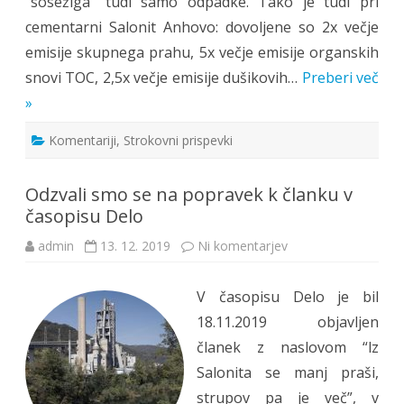
“sosežiga” tudi samo odpadke. Tako je tudi pri
cementarni Salonit Anhovo: dovoljene so 2x večje
emisije skupnega prahu, 5x večje emisije organskih
snovi TOC, 2,5x večje emisije dušikovih…
Preberi več
»
Komentariji
,
Strokovni prispevki
Odzvali smo se na popravek k članku v
časopisu Delo
na
admin
13. 12. 2019
Ni komentarjev
Odzvali
smo
se
V časopisu Delo je bil
na
popravek
18.11.2019 objavljen
k
članku
članek z naslovom “lz
v
časopisu
Salonita se manj praši,
Delo
strupov pa je več”, v