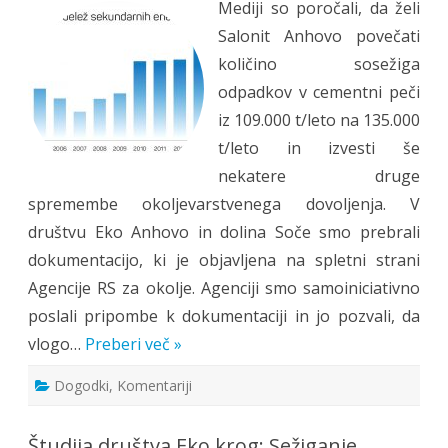
Mediji so poročali, da želi
okolje
smo
Salonit Anhovo povečati
pozvali
naj
količino sosežiga
zavrne
namero
odpadkov v cementni peči
za
povečanje
iz 109.000 t/leto na 135.000
količine
sosežiga
t/leto in izvesti še
odpadkov!
nekatere druge
spremembe okoljevarstvenega dovoljenja. V
društvu Eko Anhovo in dolina Soče smo prebrali
dokumentacijo, ki je objavljena na spletni strani
Agencije RS za okolje. Agenciji smo samoiniciativno
poslali pripombe k dokumentaciji in jo pozvali, da
vlogo…
Preberi več »
Dogodki
,
Komentariji
Študija društva Eko krog: Sežiganje