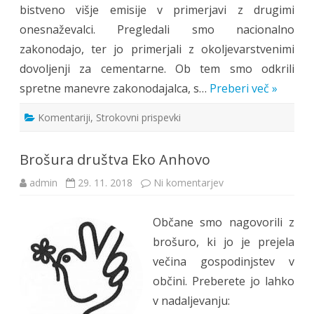
bistveno višje emisije v primerjavi z drugimi
onesnaževalci. Pregledali smo nacionalno
zakonodajo, ter jo primerjali z okoljevarstvenimi
dovoljenji za cementarne. Ob tem smo odkrili
spretne manevre zakonodajalca, s…
Preberi več »
Komentariji
,
Strokovni prispevki
Brošura društva Eko Anhovo
na
admin
29. 11. 2018
Ni komentarjev
Brošura
društva
Eko
Občane smo nagovorili z
Anhovo
brošuro, ki jo je prejela
večina gospodinjstev v
občini. Preberete jo lahko
v nadaljevanju: