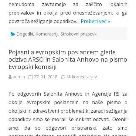
nemudoma zavzamejo za zaščito lokalnih
prebivalcev in okolja pred onesnaževanjem, ki ga
povzroča sežiganje odpadkov…
Preberi več »
Dogodki
,
Komentariji
,
Strokovni prispevki
Pojasnila evropskim poslancem glede
odziva ARSO in Salonita Anhovo na pismo
Evropski komisiji
na
admin
27. 01. 2018
Ni komentarjev
Pojasnila
evropskim
poslancem
Po odgovorih Salonita Anhovo in Agencije RS za
glede
odziva
okolje evropskim poslancem na naše pismo o
ARSO
in
okoljski in zdravstveni problematiki zaradi sežiganja
Salonita
Anhovo
odpadkov smo se morali še enkrat odzvati. Ocenili
na
pismo
smo, da so odgovori pristranski, zato smo
Evropski
komisiji